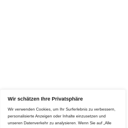
bewährte Lieferqualität gewährleistet ist.
MEHR ERFAHREN
KONTAKT
Borsigallee 35a, 60388 Frankfurt
info @ bgo-Trans.de
Telefon : +49 (0) 6109 5041481 | +49 (0) 172
Wir schätzen Ihre Privatsphäre
5282394
Wir verwenden Cookies, um Ihr Surferlebnis zu verbessern,
personalisierte Anzeigen oder Inhalte einzusetzen und
unseren Datenverkehr zu analysieren. Wenn Sie auf „Alle