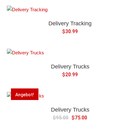
Delivery Tracking
$
30.99
Delivery Trucks
$
20.99
Angebot!
Delivery Trucks
Ursprünglicher
Aktueller
$
95.00
$
75.00
Preis
Preis
war:
ist: