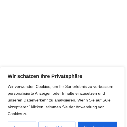
KONTAKT
Borsigallee 35a, 60388 Frankfurt
info @ bgo-Trans.de
Telefon : +49 (0) 6109 5041481 | +49 (0) 172
Wir schätzen Ihre Privatsphäre
5282394
Wir verwenden Cookies, um Ihr Surferlebnis zu verbessern,
personalisierte Anzeigen oder Inhalte einzusetzen und
unseren Datenverkehr zu analysieren. Wenn Sie auf „Alle
akzeptieren" klicken, stimmen Sie der Anwendung von
Cookies zu.
© 2023 BGO-TRANS GMBH. ALLE RECHTE
VORBEHALTEN.